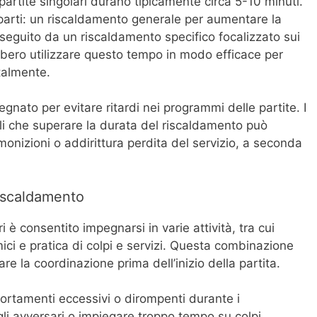
partite singolari durano tipicamente circa 5-10 minuti.
parti: un riscaldamento generale per aumentare la
, seguito da un riscaldamento specifico focalizzato sui
rebbero utilizzare questo tempo in modo efficace per
talmente.
egnato per evitare ritardi nei programmi delle partite. I
i che superare la durata del riscaldamento può
nizioni o addirittura perdita del servizio, a seconda
riscaldamento
ri è consentito impegnarsi in varie attività, tra cui
ici e pratica di colpi e servizi. Questa combinazione
are la coordinazione prima dell’inizio della partita.
ortamenti eccessivi o dirompenti durante i
li avversari o impiegare troppo tempo su colpi