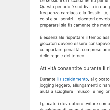
Le sessioni di riscaldamento per le 
Questo periodo è suddiviso in due 
frequenza cardiaca e la flessibilità
colpi e sui servizi. I giocatori dov
prepararsi sia fisicamente che men
È essenziale rispettare il tempo ass
giocatori devono essere consapevol
comportare penalità, comprese ammo
delle regole del torneo.
Attività consentite durante il 
Durante
il riscaldamento
, ai giocato
jogging leggero, allungamenti dinam
aiuta a sciogliere i muscoli e miglior
I giocatori dovrebbero evitare comp
riscaldamenti, come discutere con g