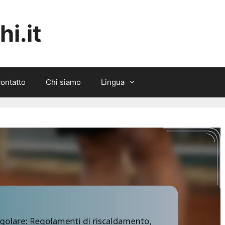
i.it
contatto
Chi siamo
Lingua