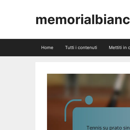
Skip
to
memorialbianch
content
Home
Tutti i contenuti
Mettiti in 