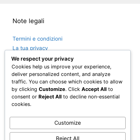
Note legali
Termini e condizioni
La tua privacy
Chi siamo
We respect your privacy
Cookies help us improve your experience,
Preferenze sui cookie
deliver personalized content, and analyze
Mettiti in contatto
traffic. You can choose which cookies to allow
by clicking
Customize
. Click
Accept All
to
consent or
Reject All
to decline non-essential
Categorie
cookies.
Regole del Tennis su Erba in Doppio
Customize
Regole del Tennis su Erba Singolare
Sistema di punteggio del tennis su prato
Reject All