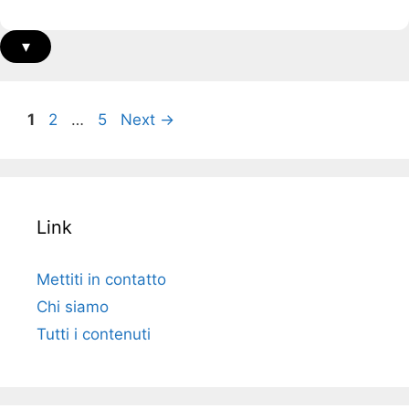
▾
Page
Page
Page
1
2
…
5
Next
→
Link
Mettiti in contatto
Chi siamo
Tutti i contenuti