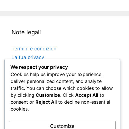
Note legali
Termini e condizioni
La tua privacy
Chi siamo
We respect your privacy
Cookies help us improve your experience,
Preferenze sui cookie
deliver personalized content, and analyze
Mettiti in contatto
traffic. You can choose which cookies to allow
by clicking
Customize
. Click
Accept All
to
consent or
Reject All
to decline non-essential
Categorie
cookies.
Regole del Tennis su Erba in Doppio
Customize