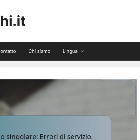
i.it
contatto
Chi siamo
Lingua