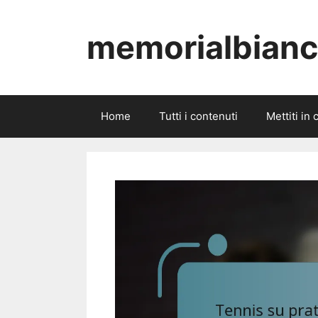
Skip
to
memorialbianch
content
Home
Tutti i contenuti
Mettiti in 