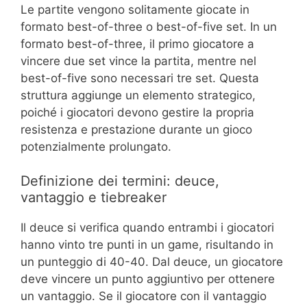
Le partite vengono solitamente giocate in
formato best-of-three o best-of-five set. In un
formato best-of-three, il primo giocatore a
vincere due set vince la partita, mentre nel
best-of-five sono necessari tre set. Questa
struttura aggiunge un elemento strategico,
poiché i giocatori devono gestire la propria
resistenza e prestazione durante un gioco
potenzialmente prolungato.
Definizione dei termini: deuce,
vantaggio e tiebreaker
Il deuce si verifica quando entrambi i giocatori
hanno vinto tre punti in un game, risultando in
un punteggio di 40-40. Dal deuce, un giocatore
deve vincere un punto aggiuntivo per ottenere
un vantaggio. Se il giocatore con il vantaggio