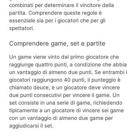
combinati per determinare il vincitore della
partita. Comprendere queste regole è
essenziale sia per i giocatori che per gli
spettatori.
Comprendere game, set e partite
Un game viene vinto dal primo giocatore che
raggiunge quattro punti, a condizione che abbia
un vantaggio di almeno due punti. Se entrambi i
giocatori raggiungono 40 punti, il punteggio è
chiamato deuce, e un giocatore deve vincere
due punti consecutivi per vincere il game. Un
set consiste in una serie di game, richiedendo
tipicamente a un giocatore di vincere sei game
con un vantaggio di almeno due game per
aggiudicarsi il set.