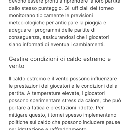
devono essere pronti a riprendere la loro partita
dallo stesso punteggio. Gli ufficiali del torneo
monitorano tipicamente le previsioni
meteorologiche per anticipare la pioggia e
adeguare i programmi delle partite di
conseguenza, assicurandosi che i giocatori
siano informati di eventuali cambiamenti.
Gestire condizioni di caldo estremo e
vento
Il caldo estremo e il vento possono influenzare
le prestazioni dei giocatori e le condizioni della
partita. A temperature elevate, i giocatori
possono sperimentare stress da calore, che può
portare a fatica e prestazioni ridotte. Per
mitigare questo, i tornei spesso implementano
politiche sul caldo che possono includere pause
per idratazione e raffreddamento.