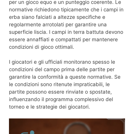
per un gioco equo e un punteggio coerente. Le
normative richiedono tipicamente che i campi in
erba siano falciati a altezze specifiche e
regolarmente arrotolati per garantire una
superficie liscia. I campi in terra battuta devono
essere annaffiati e compattati per mantenere
condizioni di gioco ottimali.
I giocatori e gli ufficiali monitorano spesso le
condizioni del campo prima delle partite per
garantire la conformità a queste normative. Se
le condizioni sono ritenute impraticabili, le
partite possono essere rinviate o spostate,
influenzando il programma complessivo del
torneo e le strategie dei giocatori.