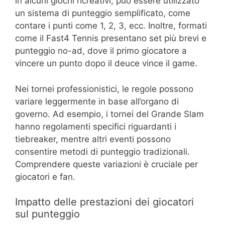
in alcuni giochi ricreativi, può essere utilizzato
un sistema di punteggio semplificato, come
contare i punti come 1, 2, 3, ecc. Inoltre, formati
come il Fast4 Tennis presentano set più brevi e
punteggio no-ad, dove il primo giocatore a
vincere un punto dopo il deuce vince il game.
Nei tornei professionistici, le regole possono
variare leggermente in base all’organo di
governo. Ad esempio, i tornei del Grande Slam
hanno regolamenti specifici riguardanti i
tiebreaker, mentre altri eventi possono
consentire metodi di punteggio tradizionali.
Comprendere queste variazioni è cruciale per
giocatori e fan.
Impatto delle prestazioni dei giocatori
sul punteggio