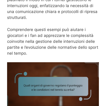
interruzioni oggi, enfatizzando la necessità di
una comunicazione chiara e protocolli di ripresa
strutturati.
Comprendere questi esempi può aiutare i
giocatori e i fan ad apprezzare le complessità
coinvolte nella gestione delle interruzioni delle
partite e l’evoluzione delle normative dello sport
nel tempo.