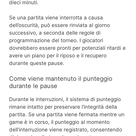
dieci minuti.
Se una partita viene interrotta a causa
dell’oscurità, può essere rinviata al giorno
successivo, a seconda delle regole di
programmazione del torneo. I giocatori
dovrebbero essere pronti per potenziali ritardi e
avere un piano per il riposo e il recupero
durante queste pause.
Come viene mantenuto il punteggio
durante le pause
Durante le interruzioni, il sistema di punteggio
rimane intatto per preservare l’integrità della
partita. Se una partita viene fermata mentre un
game è in corso, il punteggio al momento
dell’interruzione viene registrato, consentendo