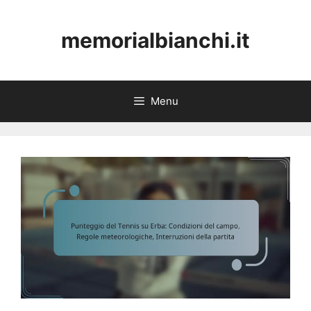
Skip
to
memorialbianchi.it
content
Menu