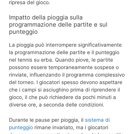
ripresa del gioco.
Impatto della pioggia sulla
programmazione delle partite e sul
punteggio
La pioggia può interrompere significativamente
la programmazione delle partite e il punteggio
nel tennis su erba. Quando piove, le partite
possono essere temporaneamente sospese o
rinviate, influenzando il programma complessivo
del torneo. I giocatori spesso devono aspettare
che i campi si asciughino prima di riprendere il
gioco, il che può richiedere da pochi minuti a
diverse ore, a seconda delle condizioni.
Durante le pause per pioggia, il
sistema di
punteggio
rimane invariato, ma i giocatori