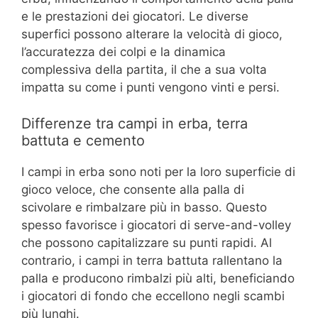
e le prestazioni dei giocatori. Le diverse
superfici possono alterare la velocità di gioco,
l’accuratezza dei colpi e la dinamica
complessiva della partita, il che a sua volta
impatta su come i punti vengono vinti e persi.
Differenze tra campi in erba, terra
battuta e cemento
I campi in erba sono noti per la loro superficie di
gioco veloce, che consente alla palla di
scivolare e rimbalzare più in basso. Questo
spesso favorisce i giocatori di serve-and-volley
che possono capitalizzare su punti rapidi. Al
contrario, i campi in terra battuta rallentano la
palla e producono rimbalzi più alti, beneficiando
i giocatori di fondo che eccellono negli scambi
più lunghi.