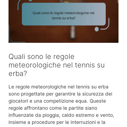
Quali sono le regole
meteorologiche nel tennis su
erba?
Le regole meteorologiche nel tennis su erba
sono progettate per garantire la sicurezza dei
giocatori e una competizione equa. Queste
regole affrontano come le partite siano
influenzate da pioggia, caldo estremo e vento,
insieme a procedure per le interruzioni e la