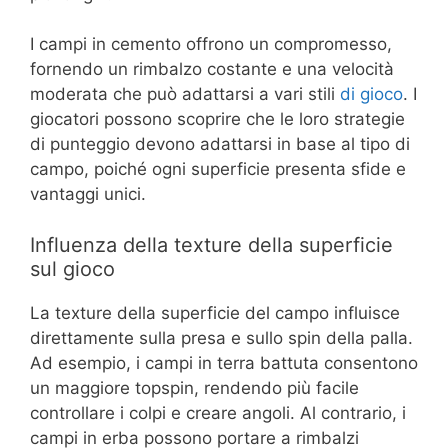
I campi in cemento offrono un compromesso,
fornendo un rimbalzo costante e una velocità
moderata che può adattarsi a vari stili
di gioco
. I
giocatori possono scoprire che le loro strategie
di punteggio devono adattarsi in base al tipo di
campo, poiché ogni superficie presenta sfide e
vantaggi unici.
Influenza della texture della superficie
sul gioco
La texture della superficie del campo influisce
direttamente sulla presa e sullo spin della palla.
Ad esempio, i campi in terra battuta consentono
un maggiore topspin, rendendo più facile
controllare i colpi e creare angoli. Al contrario, i
campi in erba possono portare a rimbalzi